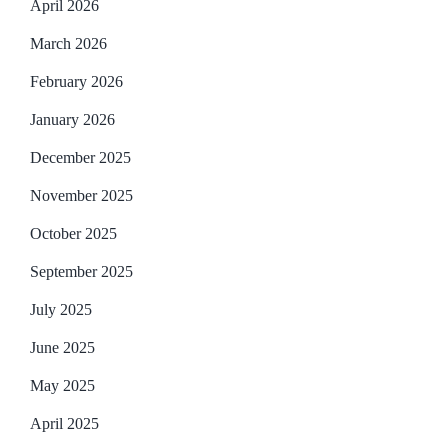
April 2026
March 2026
February 2026
January 2026
December 2025
November 2025
October 2025
September 2025
July 2025
June 2025
May 2025
April 2025