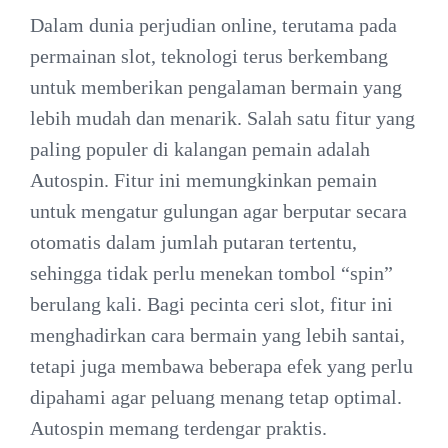
Dalam dunia perjudian online, terutama pada
permainan slot, teknologi terus berkembang
untuk memberikan pengalaman bermain yang
lebih mudah dan menarik. Salah satu fitur yang
paling populer di kalangan pemain adalah
Autospin. Fitur ini memungkinkan pemain
untuk mengatur gulungan agar berputar secara
otomatis dalam jumlah putaran tertentu,
sehingga tidak perlu menekan tombol “spin”
berulang kali. Bagi pecinta ceri slot, fitur ini
menghadirkan cara bermain yang lebih santai,
tetapi juga membawa beberapa efek yang perlu
dipahami agar peluang menang tetap optimal.
Autospin memang terdengar praktis.