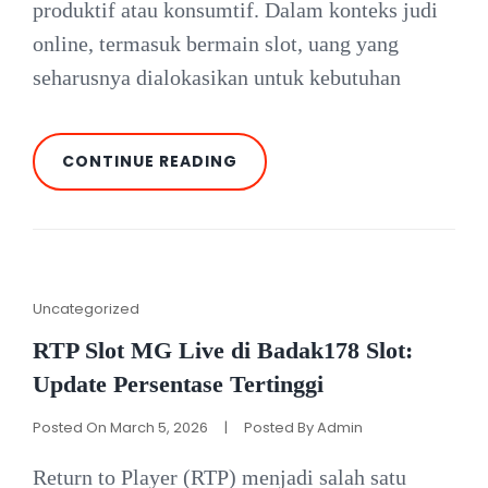
produktif atau konsumtif. Dalam konteks judi
online, termasuk bermain slot, uang yang
seharusnya dialokasikan untuk kebutuhan
DAMPAK
CONTINUE READING
EKONOMI
MIKRO:
KEBOCORAN
UANG
RUMAH
TANGGA
KARENA
Cat
Uncategorized
JUDI
Links
ONLINE
RTP Slot MG Live di Badak178 Slot:
Update Persentase Tertinggi
Posted On
March 5, 2026
|
Posted By
Admin
Return to Player (RTP) menjadi salah satu