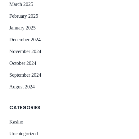
March 2025
February 2025
January 2025
December 2024
November 2024
October 2024
September 2024
August 2024
CATEGORIES
Kasino
Uncategorized