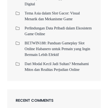
Digital
Tema Asia dalam Slot Gacor: Visual
Menarik dan Mekanisme Game
Perlindungan Data Pribadi dalam Ekosistem
Game Online
BETWIN188: Panduan Gameplay Slot
Online Habanero untuk Pemain yang Ingin
Bermain Lebih Efektif
Dari Modal Kecil Jadi Sultan? Memahami
Mitos dan Realitas Perjudian Online
RECENT COMMENTS