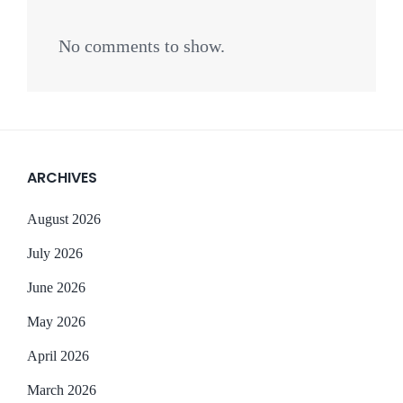
No comments to show.
ARCHIVES
August 2026
July 2026
June 2026
May 2026
April 2026
March 2026