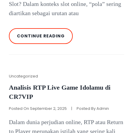
Slot? Dalam konteks slot online, “pola” sering
diartikan sebagai urutan atau
BENARKAH
CONTINUE READING
ADA
POLA
TERTENTU
DI
SLOT
ONLINE
HOKI138?
Cat
Uncategorized
Links
Analisis RTP Live Game Idolamu di
CR7VIP
Posted On
September 2, 2025
|
Posted By
Admin
Dalam dunia perjudian online, RTP atau Return
to Player merupakan istilah yang sering kali