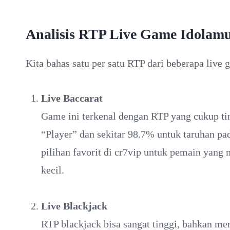
Analisis RTP Live Game Idolam
Kita bahas satu per satu RTP dari beberapa live 
Live Baccarat
Game ini terkenal dengan RTP yang cukup tin
“Player” dan sekitar 98.7% untuk taruhan pa
pilihan favorit di cr7vip untuk pemain yang 
kecil.
Live Blackjack
RTP blackjack bisa sangat tinggi, bahkan men