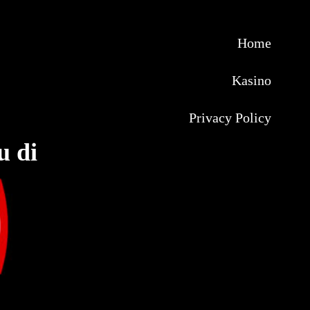
Home
Kasino
Privacy Policy
u di