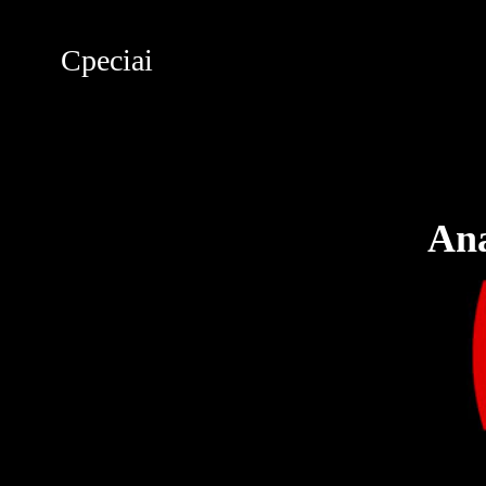
Cpeciai
Ana