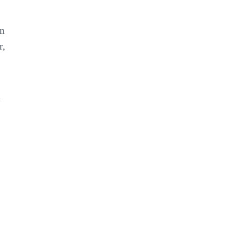
an
r,
h