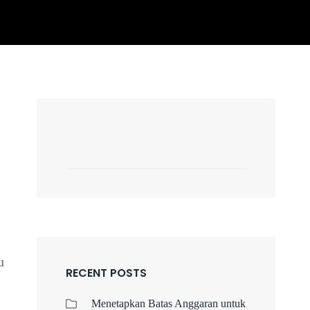
u
RECENT POSTS
Menetapkan Batas Anggaran untuk