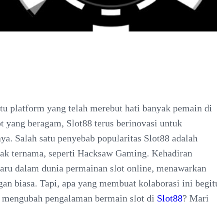
atu platform yang telah merebut hati banyak pemain di
t yang beragam, Slot88 terus berinovasi untuk
a. Salah satu penyebab popularitas Slot88 adalah
ak ternama, seperti Hacksaw Gaming. Kehadiran
ru dalam dunia permainan slot online, menawarkan
gan biasa. Tapi, apa yang membuat kolaborasi ini begit
 mengubah pengalaman bermain slot di
Slot88
? Mari