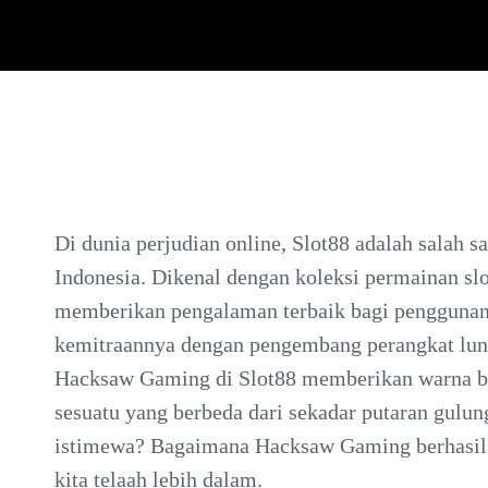
Di dunia perjudian online, Slot88 adalah salah s
Indonesia. Dikenal dengan koleksi permainan slo
memberikan pengalaman terbaik bagi penggunany
kemitraannya dengan pengembang perangkat lun
Hacksaw Gaming di Slot88 memberikan warna ba
sesuatu yang berbeda dari sekadar putaran gulun
istimewa? Bagaimana Hacksaw Gaming berhasil
kita telaah lebih dalam.