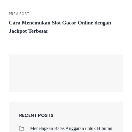
PREV POST
Previous
Cara Menemukan Slot Gacor Online dengan
Post
Jackpot Terbesar
RECENT POSTS
Menetapkan Batas Anggaran untuk Hiburan