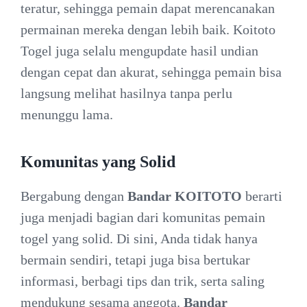
teratur, sehingga pemain dapat merencanakan
permainan mereka dengan lebih baik. Koitoto
Togel juga selalu mengupdate hasil undian
dengan cepat dan akurat, sehingga pemain bisa
langsung melihat hasilnya tanpa perlu
menunggu lama.
Komunitas yang Solid
Bergabung dengan
Bandar KOITOTO
berarti
juga menjadi bagian dari komunitas pemain
togel yang solid. Di sini, Anda tidak hanya
bermain sendiri, tetapi juga bisa bertukar
informasi, berbagi tips dan trik, serta saling
mendukung sesama anggota.
Bandar