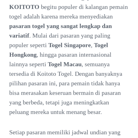
KOITOTO
begitu populer di kalangan pemain
togel adalah karena mereka menyediakan
pasaran togel yang sangat lengkap dan
variatif
. Mulai dari pasaran yang paling
populer seperti
Togel Singapore
,
Togel
Hongkong
, hingga pasaran internasional
lainnya seperti
Togel Macau
, semuanya
tersedia di Koitoto Togel. Dengan banyaknya
pilihan pasaran ini, para pemain tidak hanya
bisa merasakan keseruan bermain di pasaran
yang berbeda, tetapi juga meningkatkan
peluang mereka untuk menang besar.
Setiap pasaran memiliki jadwal undian yang