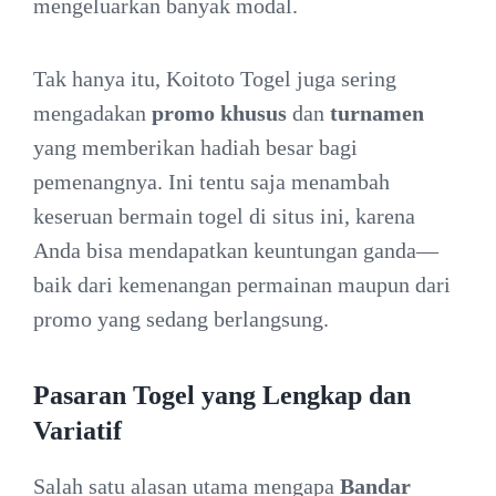
mengeluarkan banyak modal.
Tak hanya itu, Koitoto Togel juga sering
mengadakan
promo khusus
dan
turnamen
yang memberikan hadiah besar bagi
pemenangnya. Ini tentu saja menambah
keseruan bermain togel di situs ini, karena
Anda bisa mendapatkan keuntungan ganda—
baik dari kemenangan permainan maupun dari
promo yang sedang berlangsung.
Pasaran Togel yang Lengkap dan
Variatif
Salah satu alasan utama mengapa
Bandar