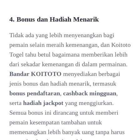
4. Bonus dan Hadiah Menarik
Tidak ada yang lebih menyenangkan bagi
pemain selain meraih kemenangan, dan Koitoto
Togel tahu betul bagaimana memberikan lebih
dari sekadar kemenangan di dalam permainan.
Bandar KOITOTO
menyediakan berbagai
jenis bonus dan hadiah menarik, termasuk
bonus pendaftaran
,
cashback mingguan
,
serta
hadiah jackpot
yang menggiurkan.
Semua bonus ini dirancang untuk memberi
pemain kesempatan tambahan untuk
memenangkan lebih banyak uang tanpa harus