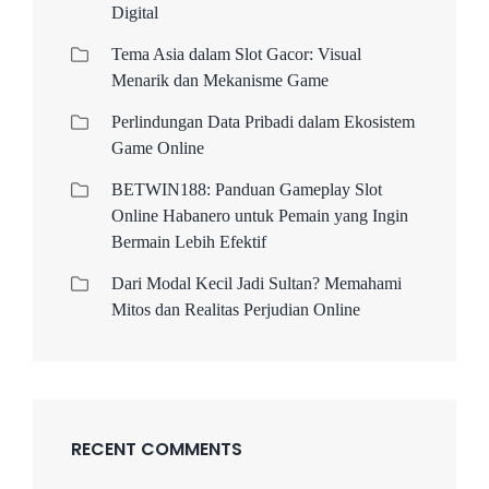
Digital
Tema Asia dalam Slot Gacor: Visual
Menarik dan Mekanisme Game
Perlindungan Data Pribadi dalam Ekosistem
Game Online
BETWIN188: Panduan Gameplay Slot
Online Habanero untuk Pemain yang Ingin
Bermain Lebih Efektif
Dari Modal Kecil Jadi Sultan? Memahami
Mitos dan Realitas Perjudian Online
RECENT COMMENTS