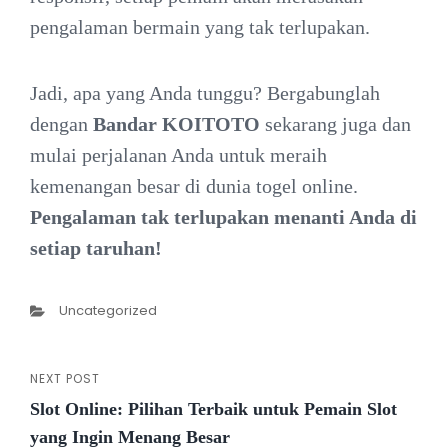
pengalaman bermain yang tak terlupakan.
Jadi, apa yang Anda tunggu? Bergabunglah
dengan
Bandar KOITOTO
sekarang juga dan
mulai perjalanan Anda untuk meraih
kemenangan besar di dunia togel online.
Pengalaman tak terlupakan menanti Anda di
setiap taruhan!
Categories
Uncategorized
NEXT POST
Post
Next
Slot Online: Pilihan Terbaik untuk Pemain Slot
Post
navigation
yang Ingin Menang Besar