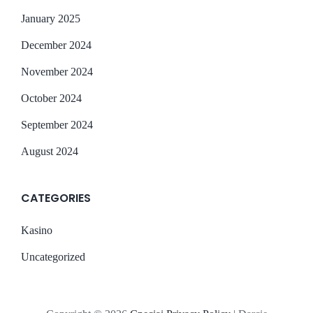
January 2025
December 2024
November 2024
October 2024
September 2024
August 2024
CATEGORIES
Kasino
Uncategorized