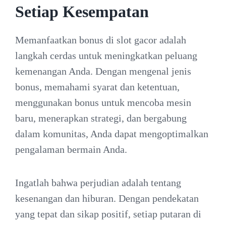
Setiap Kesempatan
Memanfaatkan bonus di slot gacor adalah
langkah cerdas untuk meningkatkan peluang
kemenangan Anda. Dengan mengenal jenis
bonus, memahami syarat dan ketentuan,
menggunakan bonus untuk mencoba mesin
baru, menerapkan strategi, dan bergabung
dalam komunitas, Anda dapat mengoptimalkan
pengalaman bermain Anda.
Ingatlah bahwa perjudian adalah tentang
kesenangan dan hiburan. Dengan pendekatan
yang tepat dan sikap positif, setiap putaran di