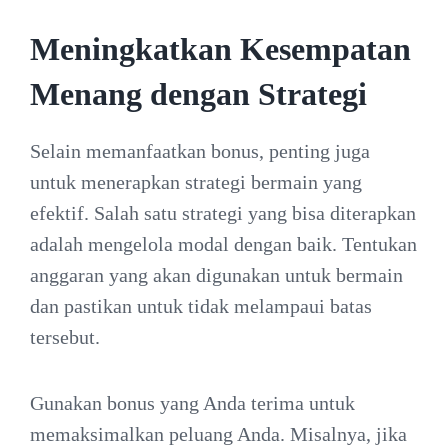
Meningkatkan Kesempatan
Menang dengan Strategi
Selain memanfaatkan bonus, penting juga
untuk menerapkan strategi bermain yang
efektif. Salah satu strategi yang bisa diterapkan
adalah mengelola modal dengan baik. Tentukan
anggaran yang akan digunakan untuk bermain
dan pastikan untuk tidak melampaui batas
tersebut.
Gunakan bonus yang Anda terima untuk
memaksimalkan peluang Anda. Misalnya, jika