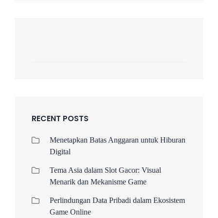
RECENT POSTS
Menetapkan Batas Anggaran untuk Hiburan
Digital
Tema Asia dalam Slot Gacor: Visual
Menarik dan Mekanisme Game
Perlindungan Data Pribadi dalam Ekosistem
Game Online