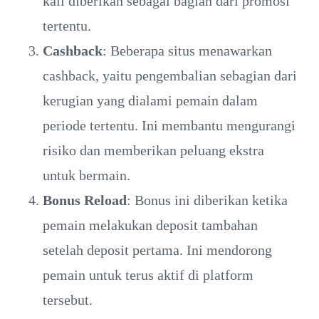
kali diberikan sebagai bagian dari promosi
tertentu.
Cashback
: Beberapa situs menawarkan
cashback, yaitu pengembalian sebagian dari
kerugian yang dialami pemain dalam
periode tertentu. Ini membantu mengurangi
risiko dan memberikan peluang ekstra
untuk bermain.
Bonus Reload
: Bonus ini diberikan ketika
pemain melakukan deposit tambahan
setelah deposit pertama. Ini mendorong
pemain untuk terus aktif di platform
tersebut.