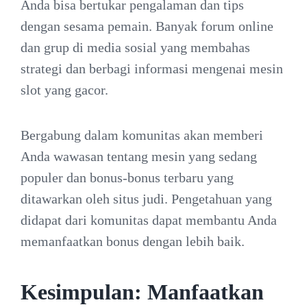
Anda bisa bertukar pengalaman dan tips
dengan sesama pemain. Banyak forum online
dan grup di media sosial yang membahas
strategi dan berbagi informasi mengenai mesin
slot yang gacor.
Bergabung dalam komunitas akan memberi
Anda wawasan tentang mesin yang sedang
populer dan bonus-bonus terbaru yang
ditawarkan oleh situs judi. Pengetahuan yang
didapat dari komunitas dapat membantu Anda
memanfaatkan bonus dengan lebih baik.
Kesimpulan: Manfaatkan