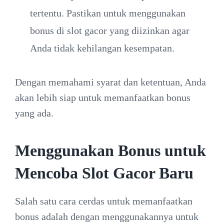
tertentu. Pastikan untuk menggunakan
bonus di slot gacor yang diizinkan agar
Anda tidak kehilangan kesempatan.
Dengan memahami syarat dan ketentuan, Anda
akan lebih siap untuk memanfaatkan bonus
yang ada.
Menggunakan Bonus untuk
Mencoba Slot Gacor Baru
Salah satu cara cerdas untuk memanfaatkan
bonus adalah dengan menggunakannya untuk