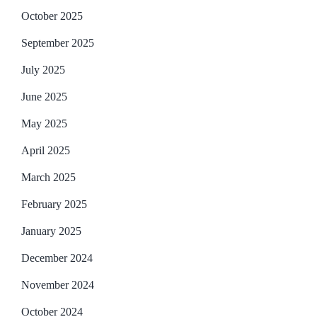
October 2025
September 2025
July 2025
June 2025
May 2025
April 2025
March 2025
February 2025
January 2025
December 2024
November 2024
October 2024