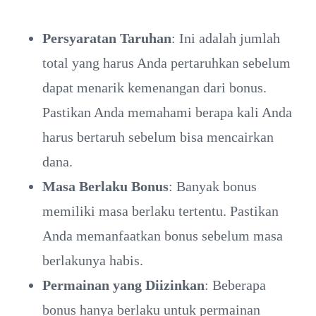
Persyaratan Taruhan
: Ini adalah jumlah
total yang harus Anda pertaruhkan sebelum
dapat menarik kemenangan dari bonus.
Pastikan Anda memahami berapa kali Anda
harus bertaruh sebelum bisa mencairkan
dana.
Masa Berlaku Bonus
: Banyak bonus
memiliki masa berlaku tertentu. Pastikan
Anda memanfaatkan bonus sebelum masa
berlakunya habis.
Permainan yang Diizinkan
: Beberapa
bonus hanya berlaku untuk permainan