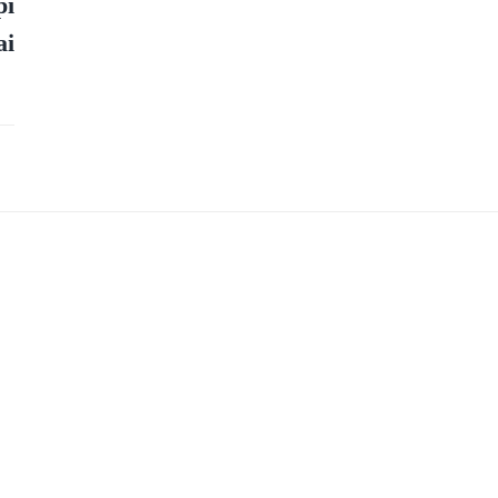
pi
ai