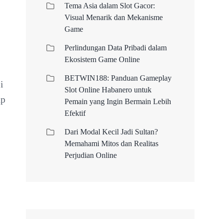
Tema Asia dalam Slot Gacor:
Visual Menarik dan Mekanisme
Game
Perlindungan Data Pribadi dalam
Ekosistem Game Online
BETWIN188: Panduan Gameplay
i
Slot Online Habanero untuk
ap
Pemain yang Ingin Bermain Lebih
Efektif
Dari Modal Kecil Jadi Sultan?
Memahami Mitos dan Realitas
Perjudian Online