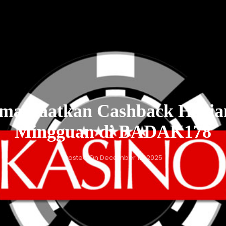
manfaatkan Cashback Haria
Mingguan di
BADAK178
Posted On
December 12, 2025