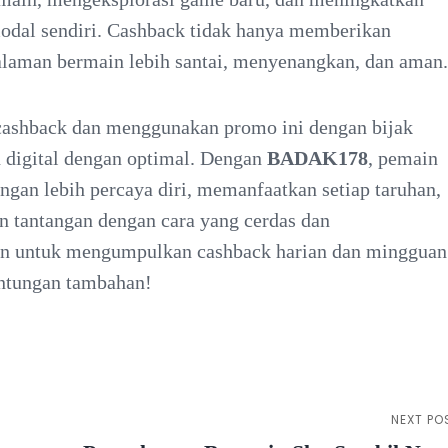
odal sendiri. Cashback tidak hanya memberikan
alaman bermain lebih santai, menyenangkan, dan aman.
ashback dan menggunakan promo ini dengan bijak
 digital dengan optimal. Dengan
BADAK178
, pemain
engan lebih percaya diri, memanfaatkan setiap taruhan,
 tantangan dengan cara yang cerdas dan
an untuk mengumpulkan cashback harian dan mingguan
untungan tambahan!
NEXT PO
Next