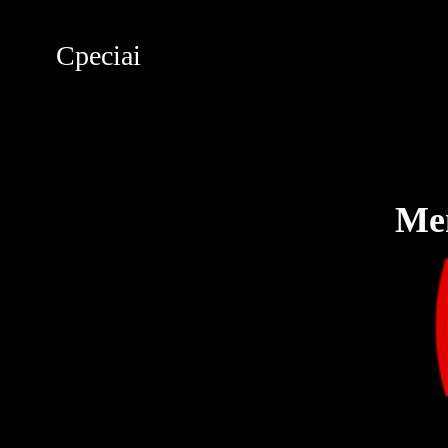
Cpeciai
Me