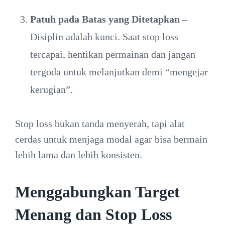
Patuh pada Batas yang Ditetapkan
–
Disiplin adalah kunci. Saat stop loss
tercapai, hentikan permainan dan jangan
tergoda untuk melanjutkan demi “mengejar
kerugian”.
Stop loss bukan tanda menyerah, tapi alat
cerdas untuk menjaga modal agar bisa bermain
lebih lama dan lebih konsisten.
Menggabungkan Target
Menang dan Stop Loss