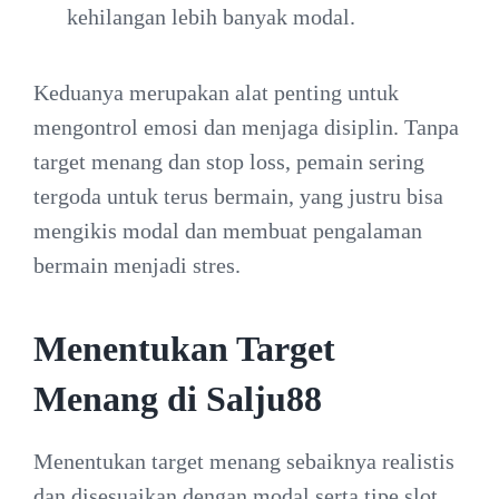
kehilangan lebih banyak modal.
Keduanya merupakan alat penting untuk
mengontrol emosi dan menjaga disiplin. Tanpa
target menang dan stop loss, pemain sering
tergoda untuk terus bermain, yang justru bisa
mengikis modal dan membuat pengalaman
bermain menjadi stres.
Menentukan Target
Menang di Salju88
Menentukan target menang sebaiknya realistis
dan disesuaikan dengan modal serta tipe slot