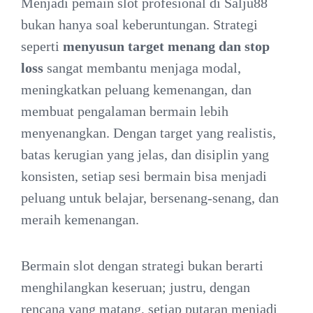
Menjadi pemain slot profesional di Salju88
bukan hanya soal keberuntungan. Strategi
seperti
menyusun target menang dan stop
loss
sangat membantu menjaga modal,
meningkatkan peluang kemenangan, dan
membuat pengalaman bermain lebih
menyenangkan. Dengan target yang realistis,
batas kerugian yang jelas, dan disiplin yang
konsisten, setiap sesi bermain bisa menjadi
peluang untuk belajar, bersenang-senang, dan
meraih kemenangan.
Bermain slot dengan strategi bukan berarti
menghilangkan keseruan; justru, dengan
rencana yang matang, setiap putaran menjadi