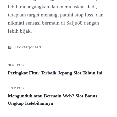
lebih menegangkan dan memuaskan. Jadi,
tetapkan target menang, patuhi stop loss, dan
nikmati sensasi bermain di Salju88 dengan
lebih bijak.
Categories
Uncategorized
NEXT POST
Post
Next
Peringkat Fitur Terbaik Jepang Slot Tahun Ini
Post
navigation
PREV POST
Previous
Mengunduh atau Bermain Web? Slot Bonus
Post
Ungkap Kelebihannya